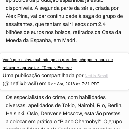
episódios da produção espanhola já estão
disponíveis. A segunda parte da série, criada por
Álex Pina, vai dar continuidade à saga do grupo de
assaltantes, que tentam sair ilesos com 2.4
bilhões de euros nos bolsos, retirados da Casa da
Moeda da Espanha, em Madri.
Você que estava subindo pelas paredes, chegou a hora de
relaxar e aproveitar. #ResolviEsperar
Uma publicação compartilhada por
Netflix Brasil
(@netflixbrasil) em
6 de Abr, 2018 às 7:31 PDT
Os especialistas do crime, com habilidades
diversas, apelidados de Tokio, Nairobi, Rio, Berlin,
Helsinki, Oslo, Denver e Moscow, estarão prestes
a colocar em prática o “Plano Chernobyl”. O grupo