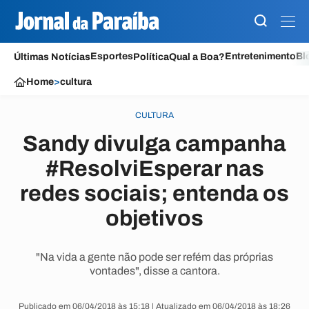
Esportes
Entretenimento
Bl
Últimas Notícias
Política
Qual a Boa?
Home
>
cultura
CULTURA
Sandy divulga campanha
#ResolviEsperar nas
redes sociais; entenda os
objetivos
"Na vida a gente não pode ser refém das próprias
vontades", disse a cantora.
Publicado em 06/04/2018 às 15:18 | Atualizado em 06/04/2018 às 18:26