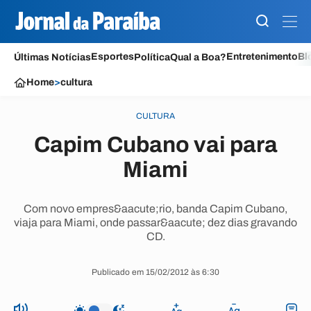
Esportes
Entretenimento
Bl
Últimas Notícias
Política
Qual a Boa?
Home
>
cultura
CULTURA
Capim Cubano vai para
Miami
Com novo empres&aacute;rio, banda Capim Cubano,
viaja para Miami, onde passar&aacute; dez dias gravando
CD.
Publicado em 15/02/2012 às 6:30