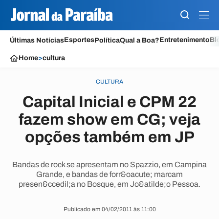
Esportes
Entretenimento
Bl
Últimas Notícias
Política
Qual a Boa?
Home
>
cultura
CULTURA
Capital Inicial e CPM 22
fazem show em CG; veja
opções também em JP
Bandas de rock se apresentam no Spazzio, em Campina
Grande, e bandas de forr&oacute; marcam
presen&ccedil;a no Bosque, em Jo&atilde;o Pessoa.
Publicado em 04/02/2011 às 11:00