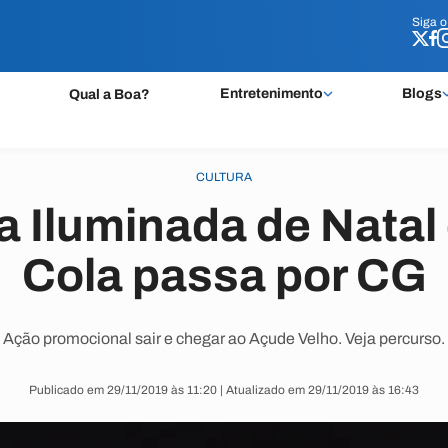
Siga 
Siga 
Entretenimento
Blogs
Qual a Boa?
CULTURA
 Iluminada de Natal
Cola passa por CG
Ação promocional sair e chegar ao Açude Velho. Veja percurso.
Publicado em 29/11/2019 às 11:20 | Atualizado em 29/11/2019 às 16:43