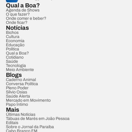
Qual a Boa?
Agenda de Shows
O que fazer?
Onde comer e beber?
Onde ficar?
Notícias
Bichos
Cultura
Economia
Educação
Política
Qual a Boa?
Cotidiano
Saúde
Tecnologia
Meio Ambiente
Blogs
Caderno Animal
Conversa Política
Pleno Poder
Sílvio Osias
Saúde Alerta
Mercado em Movimento
Papo Íntimo
Mais
Últimas Notícias
Tábuas de Marés em João Pessoa
Editais
Sobre o Jornal da Paraíba
Cabo Branco FM