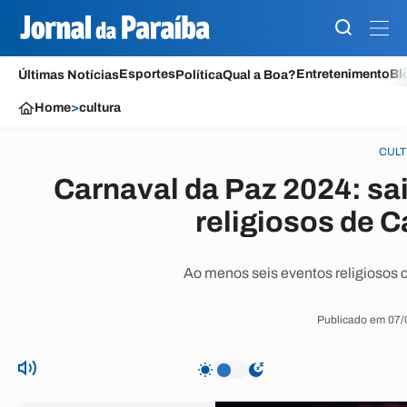
Esportes
Entretenimento
Bl
Últimas Notícias
Política
Qual a Boa?
Home
>
cultura
CUL
Carnaval da Paz 2024: sa
religiosos de 
Ao menos seis eventos religiosos
Publicado em 07/