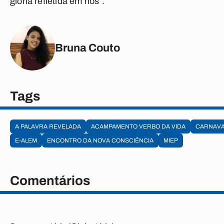
glória refletida em nós”.
Bruna Couto
Tags
A PALAVRA REVELADA
ACAMPAMENTO VERBO DA VIDA
CARNAVA
E-ALEM
ENCONTRO DA NOVA CONSCIÊNCIA
MIEP
Comentários