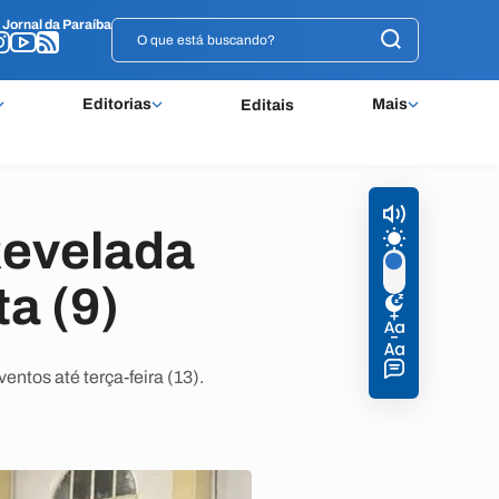
o
o
Jornal da Paraíba
Jornal da Paraíba
Editorias
Mais
Editais
Revelada
ta (9)
tos até terça-feira (13).