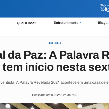
Siga 
Siga 
Entretenimento
Blogs
Qual a Boa?
CULTURA
l da Paz: A Palavra 
tem início nesta sex
entista, A Palavra Revelada 2024 acontece em uma casa de even
Publicado em 09/02/2024 às 7:13