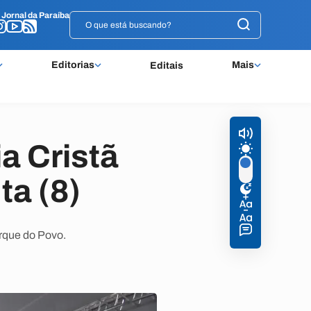
o
o
Jornal da Paraíba
Jornal da Paraíba
Editorias
Mais
Editais
a Cristã
ta (8)
arque do Povo.