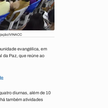
ulgação/VINACC
omunidade evangélica, em
l da Paz
, que reúne ao
de
 quatro diurnas, além de 10
s há também atividades