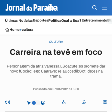
Esportes
Entretenimento
Bl
Últimas Notícias
Política
Qual a Boa?
Home
>
cultura
CULTURA
Carreira na tevê em foco
Personagem da atriz Vanessa L&oacute;es promete dar
novo f&ocirc;lego &agrave; rela&ccedil;&otilde;es na
trama.
Publicado em 07/01/2012 às 6:30