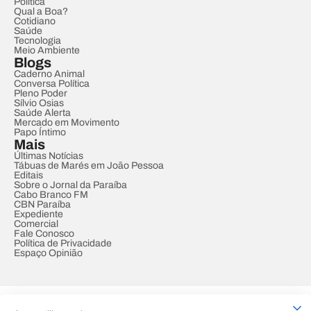
Política
Qual a Boa?
Cotidiano
Saúde
Tecnologia
Meio Ambiente
Blogs
Caderno Animal
Conversa Política
Pleno Poder
Sílvio Osias
Saúde Alerta
Mercado em Movimento
Papo Íntimo
Mais
Últimas Notícias
Tábuas de Marés em João Pessoa
Editais
Sobre o Jornal da Paraíba
Cabo Branco FM
CBN Paraíba
Expediente
Comercial
Fale Conosco
Política de Privacidade
Espaço Opinião
© REDE PARAÍBA DE COMUNICAÇÃO