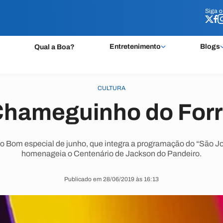
Siga 
Siga 
Entretenimento
Blogs
Qual a Boa?
CULTURA
hameguinho do For
 Bom especial de junho, que integra a programação do “São Jo
homenageia o Centenário de Jackson do Pandeiro.
Publicado em 28/06/2019 às 16:13