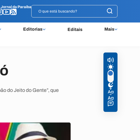
o
o
Jornal da Paraíba
Jornal da Paraíba
Editorias
Mais
Editais
ró
ão do Jeito do Gente”, que