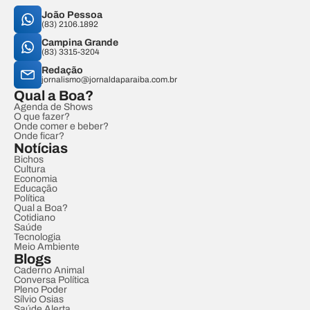
João Pessoa
(83) 2106.1892
Campina Grande
(83) 3315-3204
Redação
jornalismo@jornaldaparaiba.com.br
Qual a Boa?
Agenda de Shows
O que fazer?
Onde comer e beber?
Onde ficar?
Notícias
Bichos
Cultura
Economia
Educação
Política
Qual a Boa?
Cotidiano
Saúde
Tecnologia
Meio Ambiente
Blogs
Caderno Animal
Conversa Política
Pleno Poder
Sílvio Osias
Saúde Alerta