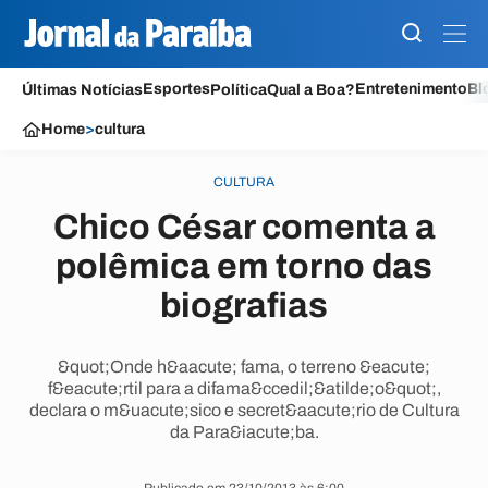
Esportes
Entretenimento
Bl
Últimas Notícias
Política
Qual a Boa?
Home
>
cultura
CULTURA
Chico César comenta a
polêmica em torno das
biografias
&quot;Onde h&aacute; fama, o terreno &eacute;
f&eacute;rtil para a difama&ccedil;&atilde;o&quot;,
declara o m&uacute;sico e secret&aacute;rio de Cultura
da Para&iacute;ba.