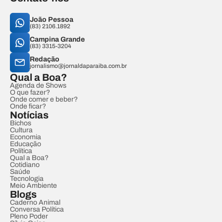
João Pessoa
(83) 2106.1892
Campina Grande
(83) 3315-3204
Redação
jornalismo@jornaldaparaiba.com.br
Qual a Boa?
Agenda de Shows
O que fazer?
Onde comer e beber?
Onde ficar?
Notícias
Bichos
Cultura
Economia
Educação
Política
Qual a Boa?
Cotidiano
Saúde
Tecnologia
Meio Ambiente
Blogs
Caderno Animal
Conversa Política
Pleno Poder