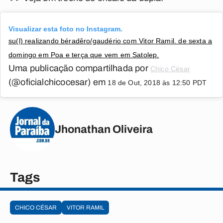
Visualizar esta foto no Instagram.
su(l) realizando béradêro/gaudério com Vitor Ramil. de sexta a
domingo em Poa e terça que vem em Satolep.
Uma publicação compartilhada por
Chico César
(@oficialchicocesar) em
18 de Out, 2018 às 12:50 PDT
Jhonathan Oliveira
Tags
CHICO CÉSAR
VITOR RAMIL