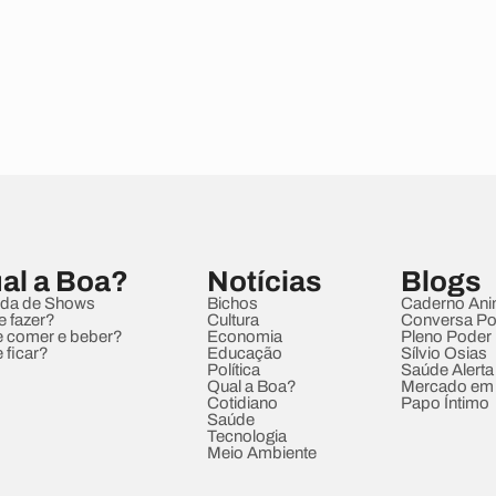
al a Boa?
Notícias
Blogs
da de Shows
Bichos
Caderno Ani
e fazer?
Cultura
Conversa Pol
 comer e beber?
Economia
Pleno Poder
 ficar?
Educação
Sílvio Osias
Política
Saúde Alerta
Qual a Boa?
Mercado em
Cotidiano
Papo Íntimo
Saúde
Tecnologia
Meio Ambiente