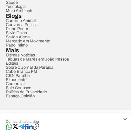
Saúde
Tecnologia
Meio Ambiente
Blogs
Caderno Animal
Conversa Política
Pleno Poder
Sílvio Osias
Saúde Alerta
Mercado em Movimento
Papo Íntimo
Mais
Últimas Notícias
Tábuas de Marés em João Pessoa
Editais
Sobre o Jornal da Paraíba
Cabo Branco FM
CBN Paraíba
Expediente
Comercial
Fale Conosco
Política de Privacidade
Espaço Opinião
© REDE PARAÍBA DE COMUNICAÇÃO
Compartilhe o artigo
Developed by
Designed by