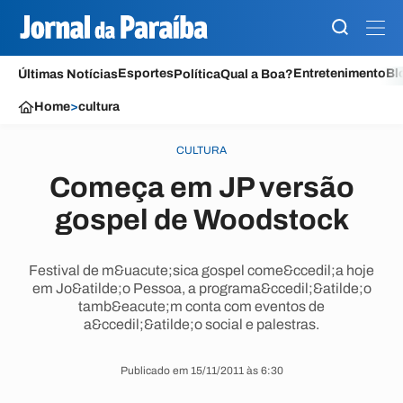
Esportes
Entretenimento
Bl
Últimas Notícias
Política
Qual a Boa?
Home
>
cultura
CULTURA
Começa em JP versão
gospel de Woodstock
Festival de m&uacute;sica gospel come&ccedil;a hoje
em Jo&atilde;o Pessoa, a programa&ccedil;&atilde;o
tamb&eacute;m conta com eventos de
a&ccedil;&atilde;o social e palestras.
Publicado em 15/11/2011 às 6:30