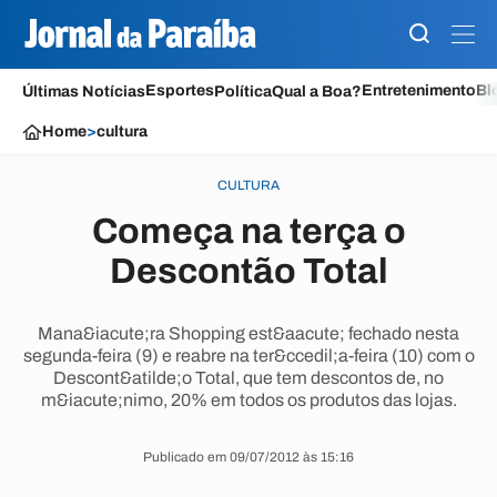
Esportes
Entretenimento
Bl
Últimas Notícias
Política
Qual a Boa?
Home
>
cultura
CULTURA
Começa na terça o
Descontão Total
Mana&iacute;ra Shopping est&aacute; fechado nesta
segunda-feira (9) e reabre na ter&ccedil;a-feira (10) com o
Descont&atilde;o Total, que tem descontos de, no
m&iacute;nimo, 20% em todos os produtos das lojas.
Publicado em 09/07/2012 às 15:16