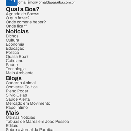
jornalismo@jornaldaparaiba.com.br
Qual a Boa?
Agenda de Shows
O que fazer?
Onde comer e beber?
Onde ficar?
Notícias
Bichos
Cultura
Economia
Educação
Política
Qual a Boa?
Cotidiano
Saúde
Tecnologia
Meio Ambiente
Blogs
Caderno Animal
Conversa Política
Pleno Poder
Sílvio Osias
Saúde Alerta
Mercado em Movimento
Papo Íntimo
Mais
Últimas Notícias
Tábuas de Marés em João Pessoa
Editais
Sobre o Jornal da Paraíba