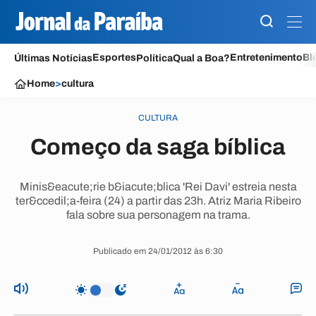
Esportes
Entretenimento
Bl
Últimas Notícias
Política
Qual a Boa?
Home
>
cultura
CULTURA
Começo da saga bíblica
Minis&eacute;rie b&iacute;blica 'Rei Davi' estreia nesta
ter&ccedil;a-feira (24) a partir das 23h. Atriz Maria Ribeiro
fala sobre sua personagem na trama.
Publicado em 24/01/2012 às 6:30