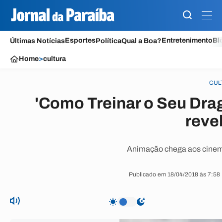
Esportes
Entretenimento
Bl
Últimas Notícias
Política
Qual a Boa?
Home
>
cultura
CUL
'Como Treinar o Seu Drag
reve
Animação chega aos cinem
Publicado em 18/04/2018 às 7:58 