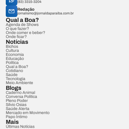
(83) 3315-3204
Redação
jornalismo@jornaldaparaiba.com.br
Qual a Boa?
Agenda de Shows
O que fazer?
Onde comer e beber?
Onde ficar?
Notícias
Bichos
Cultura
Economia
Educação
Política
Qual a Boa?
Cotidiano
Saúde
Tecnologia
Meio Ambiente
Blogs
Caderno Animal
Conversa Política
Pleno Poder
Sílvio Osias
Saúde Alerta
Mercado em Movimento
Papo Íntimo
Mais
Últimas Notícias