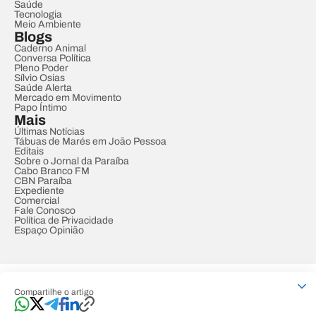
Saúde
Tecnologia
Meio Ambiente
Blogs
Caderno Animal
Conversa Política
Pleno Poder
Sílvio Osias
Saúde Alerta
Mercado em Movimento
Papo Íntimo
Mais
Últimas Notícias
Tábuas de Marés em João Pessoa
Editais
Sobre o Jornal da Paraíba
Cabo Branco FM
CBN Paraíba
Expediente
Comercial
Fale Conosco
Política de Privacidade
Espaço Opinião
© REDE PARAÍBA DE COMUNICAÇÃO
Compartilhe o artigo
Developed by
Designed by