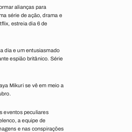
ormar alianças para
ma série de ação, drama e
lix, estreia dia 6 de
a dia e um entusiasmado
nte espião britânico. Série
aya Mikuri se vê em meio a
ubro.
os eventos peculiares
elenco, a equipe de
onagens e nas conspirações