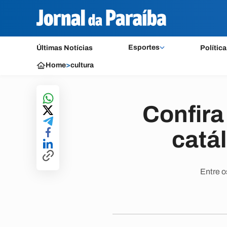
Esportes
Últimas Notícias
Política
Home
>
cultura
Confira
catá
Entre o