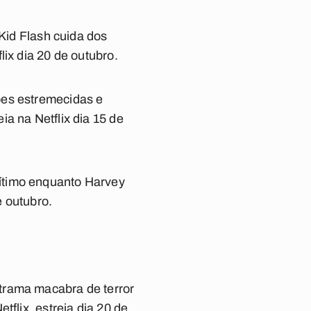
 Kid Flash cuida dos
ix dia 20 de outubro.
ões estremecidas e
a na Netflix dia 15 de
ítimo enquanto Harvey
e outubro.
trama macabra de terror
flix, estreia dia 20 de