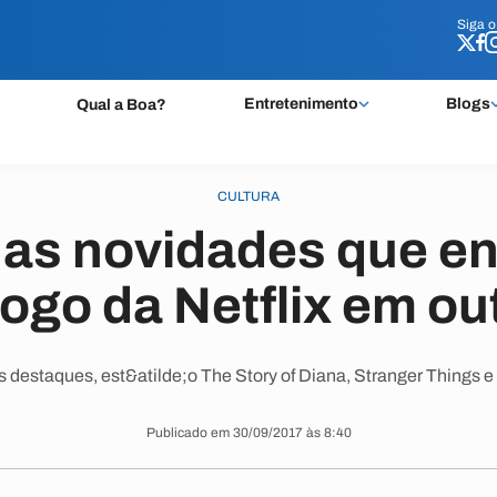
Siga 
Siga 
Entretenimento
Blogs
Qual a Boa?
CULTURA
 as novidades que e
logo da Netflix em ou
s destaques, est&atilde;o The Story of Diana, Stranger Things e
Publicado em 30/09/2017 às 8:40