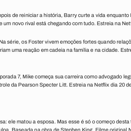
pois de reiniciar a história, Barry curte a vida enquanto
e um novo rival está chegando com tudo. Estreia na Netfl
Na série, os Foster vivem emoções fortes quando relaç
iam uma reação em cadeia na família e na cidade. Estrei
porada 7, Mike começa sua carreira como advogado leg
role da Pearson Specter Litt. Estreia na Netflix dia 20 d
sa: ele matou a esposa. Mas esse é só o começo desta 
lpa. Baseada na obra de Stephen King. Filme original Net