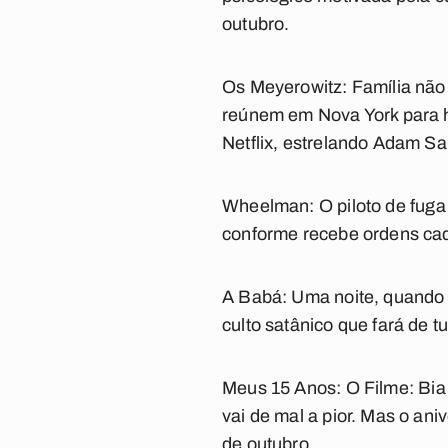
outubro.
Os Meyerowitz: Família não
reúnem em Nova York para h
Netflix, estrelando Adam Sa
Wheelman:
O piloto de fuga
conforme recebe ordens cada 
A Babá:
Uma noite, quando C
culto satânico que fará de tu
Meus 15 Anos:
O Filme: Bia
vai de mal a pior. Mas o ani
de outubro.