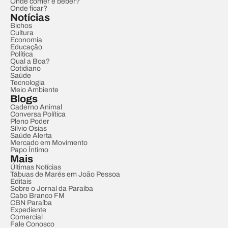
Onde comer e beber?
Onde ficar?
Notícias
Bichos
Cultura
Economia
Educação
Política
Qual a Boa?
Cotidiano
Saúde
Tecnologia
Meio Ambiente
Blogs
Caderno Animal
Conversa Política
Pleno Poder
Sílvio Osias
Saúde Alerta
Mercado em Movimento
Papo Íntimo
Mais
Últimas Notícias
Tábuas de Marés em João Pessoa
Editais
Sobre o Jornal da Paraíba
Cabo Branco FM
CBN Paraíba
Expediente
Comercial
Fale Conosco