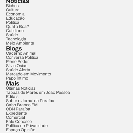
Notícias
Bichos
Cultura
Economia
Educação
Política
Qual a Boa?
Cotidiano
Saúde
Tecnologia
Meio Ambiente
Blogs
Caderno Animal
Conversa Política
Pleno Poder
Sílvio Osias
Saúde Alerta
Mercado em Movimento
Papo Íntimo
Mais
Últimas Notícias
Tábuas de Marés em João Pessoa
Editais
Sobre o Jornal da Paraíba
Cabo Branco FM
CBN Paraíba
Expediente
Comercial
Fale Conosco
Política de Privacidade
Espaço Opinião