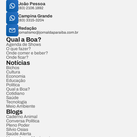
João Pessoa
(83) 2106.1892
Campina Grande
(83) 3315-3204
Redação
jornalismo@jornaldaparaiba.com.br
Qual a Boa?
Agenda de Shows
O que fazer?
Onde comer e beber?
Onde ficar?
Notícias
Bichos
Cultura
Economia
Educação
Política
Qual a Boa?
Cotidiano
Saúde
Tecnologia
Meio Ambiente
Blogs
Caderno Animal
Conversa Política
Pleno Poder
Sílvio Osias
Saúde Alerta