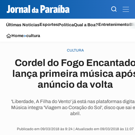
Esportes
Entretenimento
Bl
Últimas Notícias
Política
Qual a Boa?
Home
>
cultura
CULTURA
Cordel do Fogo Encantad
lança primeira música apó
anúncio da volta
'Liberdade, A Filha do Vento' já está nas plataformas digita
Música integra 'Viagem ao Coração do Sol', disco que sai
abril.
Publicado em 09/03/2018 às 9:24 | Atualizado em 09/03/2018 às 11:07