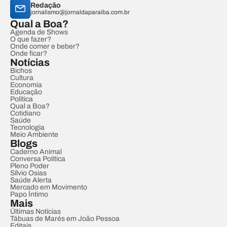
Redação
jornalismo@jornaldaparaiba.com.br
Qual a Boa?
Agenda de Shows
O que fazer?
Onde comer e beber?
Onde ficar?
Notícias
Bichos
Cultura
Economia
Educação
Política
Qual a Boa?
Cotidiano
Saúde
Tecnologia
Meio Ambiente
Blogs
Caderno Animal
Conversa Política
Pleno Poder
Sílvio Osias
Saúde Alerta
Mercado em Movimento
Papo Íntimo
Mais
Últimas Notícias
Tábuas de Marés em João Pessoa
Editais