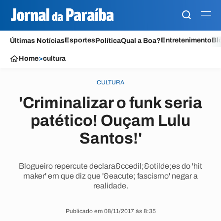
Esportes
Entretenimento
Bl
Últimas Notícias
Política
Qual a Boa?
Home
>
cultura
CULTURA
'Criminalizar o funk seria
patético! Ouçam Lulu
Santos!'
Blogueiro repercute declara&ccedil;&otilde;es do 'hit
maker' em que diz que '&eacute; fascismo' negar a
realidade.
Publicado em 08/11/2017 às 8:35