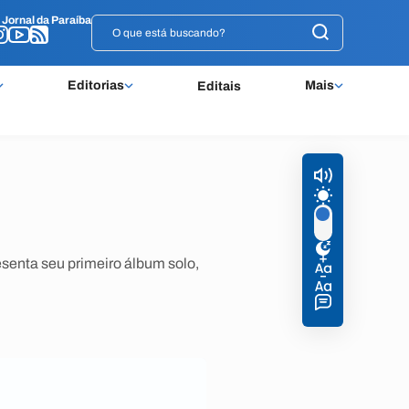
o
o
Jornal da Paraíba
Jornal da Paraíba
Editorias
Mais
Editais
senta seu primeiro álbum solo,