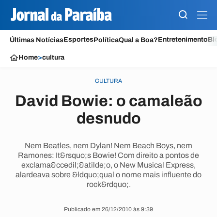
Esportes
Entretenimento
Bl
Últimas Notícias
Política
Qual a Boa?
Home
>
cultura
CULTURA
David Bowie: o camaleão
desnudo
Nem Beatles, nem Dylan! Nem Beach Boys, nem
Ramones: It&rsquo;s Bowie! Com direito a pontos de
exclama&ccedil;&atilde;o, o New Musical Express,
alardeava sobre &ldquo;qual o nome mais influente do
rock&rdquo;.
Publicado em 26/12/2010 às 9:39