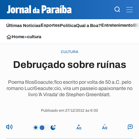
Esportes
Entretenimento
Bl
Últimas Notícias
Política
Qual a Boa?
Home
>
cultura
CULTURA
Debruçado sobre ruínas
Poema filos&oacute;fico escrito por volta de 50 a.C. pelo
romano Lucr&eacute;cio, vira um passeio apaixonante no
livro 'A Virada' de Stephen Greenblatt.
Publicado em 27/12/2012 às 6:00