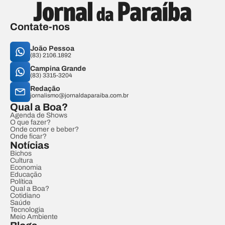
Contate-nos
João Pessoa
(83) 2106.1892
Campina Grande
(83) 3315-3204
Redação
jornalismo@jornaldaparaiba.com.br
Qual a Boa?
Agenda de Shows
O que fazer?
Onde comer e beber?
Onde ficar?
Notícias
Bichos
Cultura
Economia
Educação
Política
Qual a Boa?
Cotidiano
Saúde
Tecnologia
Meio Ambiente