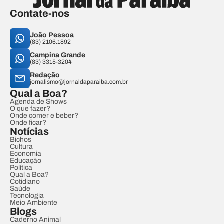
Contate-nos
João Pessoa
(83) 2106.1892
Campina Grande
(83) 3315-3204
Redação
jornalismo@jornaldaparaiba.com.br
Qual a Boa?
Agenda de Shows
O que fazer?
Onde comer e beber?
Onde ficar?
Notícias
Bichos
Cultura
Economia
Educação
Política
Qual a Boa?
Cotidiano
Saúde
Tecnologia
Meio Ambiente
Blogs
Caderno Animal