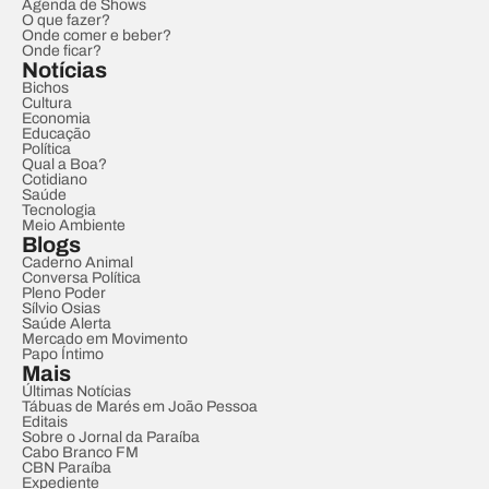
Agenda de Shows
O que fazer?
Onde comer e beber?
Onde ficar?
Notícias
Bichos
Cultura
Economia
Educação
Política
Qual a Boa?
Cotidiano
Saúde
Tecnologia
Meio Ambiente
Blogs
Caderno Animal
Conversa Política
Pleno Poder
Sílvio Osias
Saúde Alerta
Mercado em Movimento
Papo Íntimo
Mais
Últimas Notícias
Tábuas de Marés em João Pessoa
Editais
Sobre o Jornal da Paraíba
Cabo Branco FM
CBN Paraíba
Expediente