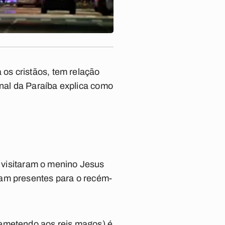
a os cristãos, tem relação
nal da Paraíba
explica como
s visitaram o menino Jesus
ram presentes para o recém-
remetendo aos reis magos) é