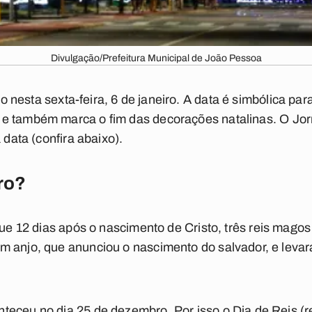
Divulgação/Prefeitura Municipal de João Pessoa
 nesta sexta-feira,
6 de janeiro
. A data é simbólica par
 e também marca o fim das decorações natalinas. O
Jor
 data (
confira abaixo
).
ro?
ue 12 dias após o nascimento de Cristo, três reis mago
m anjo, que anunciou o nascimento do salvador, e leva
teceu no dia 25 de dezembro. Por isso o Dia de Reis (