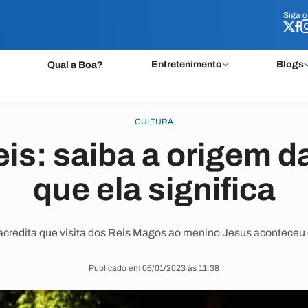
Siga 
Siga 
Entretenimento
Blogs
Qual a Boa?
CULTURA
eis: saiba a origem da
que ela significa
 acredita que visita dos Reis Magos ao menino Jesus aconteceu 
Publicado em 06/01/2023 às 11:38