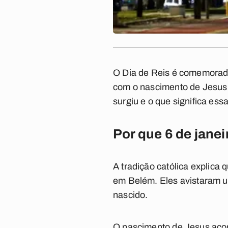
O
Dia de Reis
é comemorado
com o nascimento de Jesus
surgiu e o que significa essa
Por que 6 de janei
A
tradição católica
explica q
em Belém. Eles avistaram u
nascido.
O nascimento de Jesus acon