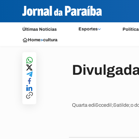
Esportes
Últimas Notícias
Política
Home
>
cultura
Divulgad
Quarta edi&ccedil;&atilde;o d