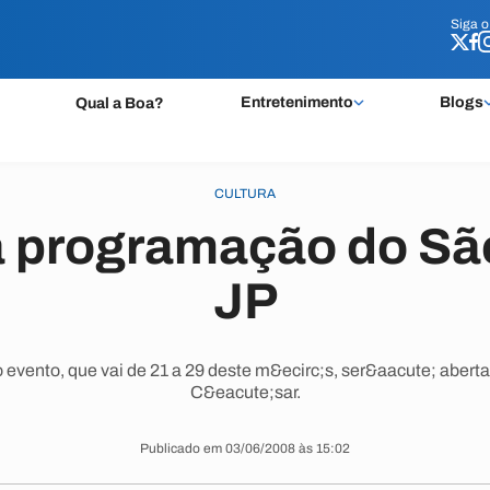
Siga 
Siga 
Entretenimento
Blogs
Qual a Boa?
CULTURA
a programação do Sã
JP
o evento, que vai de 21 a 29 deste m&ecirc;s, ser&aacute; aber
C&eacute;sar.
Publicado em 03/06/2008 às 15:02