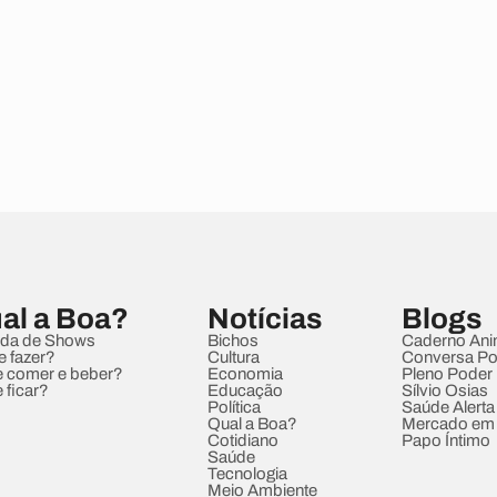
al a Boa?
Notícias
Blogs
da de Shows
Bichos
Caderno Ani
e fazer?
Cultura
Conversa Pol
 comer e beber?
Economia
Pleno Poder
 ficar?
Educação
Sílvio Osias
Política
Saúde Alerta
Qual a Boa?
Mercado em
Cotidiano
Papo Íntimo
Saúde
Tecnologia
Meio Ambiente