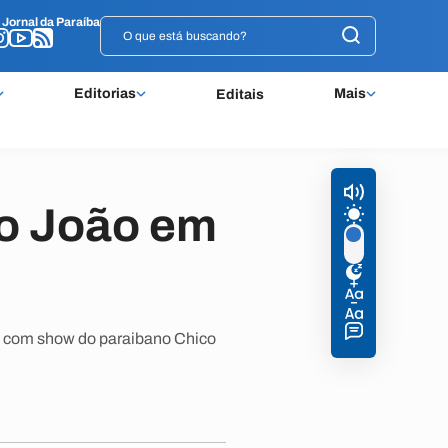
o
o
Jornal da Paraíba
Jornal da Paraíba
Editorias
Mais
Editais
o João em
ta com show do paraibano Chico