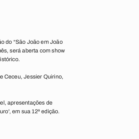
ção do “São João em João
 mês, será aberta com show
stórico.
e Ceceu, Jessier Quirino,
del, apresentações de
uro', em sua 12ª edição.