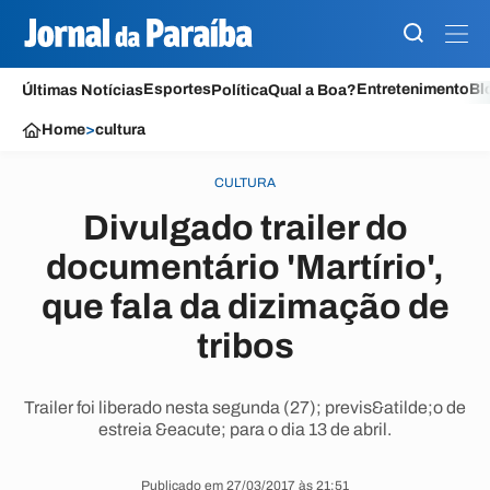
Esportes
Entretenimento
Bl
Últimas Notícias
Política
Qual a Boa?
Home
>
cultura
CULTURA
Divulgado trailer do
documentário 'Martírio',
que fala da dizimação de
tribos
Trailer foi liberado nesta segunda (27); previs&atilde;o de
estreia &eacute; para o dia 13 de abril.
Publicado em 27/03/2017 às 21:51