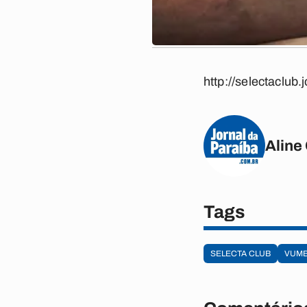
http://selectaclub
Aline 
Tags
SELECTA CLUB
VUM