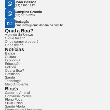
João Pessoa
(83) 2106.1892
Campina Grande
(83) 3315-3204
Redação
jornalismo@jornaldaparaiba.com.br
Qual a Boa?
Agenda de Shows
O que fazer?
Onde comer e beber?
Onde ficar?
Notícias
Bichos
Cultura
Economia
Educação
Política
Qual a Boa?
Cotidiano
Saúde
Tecnologia
Meio Ambiente
Blogs
Caderno Animal
Conversa Política
Pleno Poder
Sílvio Osias
Saúde Alerta
Mercado em Movimento