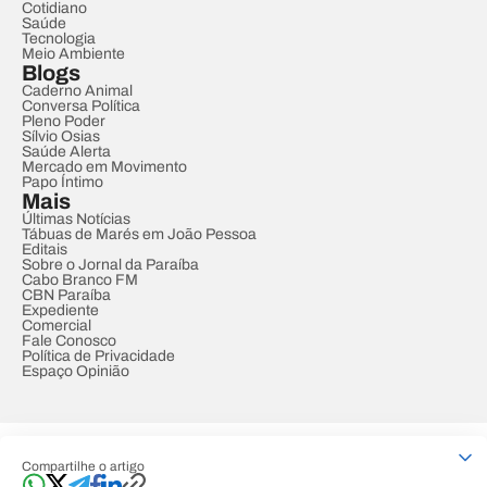
Cotidiano
Saúde
Tecnologia
Meio Ambiente
Blogs
Caderno Animal
Conversa Política
Pleno Poder
Sílvio Osias
Saúde Alerta
Mercado em Movimento
Papo Íntimo
Mais
Últimas Notícias
Tábuas de Marés em João Pessoa
Editais
Sobre o Jornal da Paraíba
Cabo Branco FM
CBN Paraíba
Expediente
Comercial
Fale Conosco
Política de Privacidade
Espaço Opinião
© REDE PARAÍBA DE COMUNICAÇÃO
Compartilhe o artigo