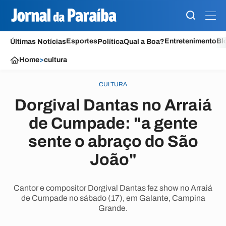
Esportes
Entretenimento
Bl
Últimas Notícias
Política
Qual a Boa?
Home
>
cultura
CULTURA
Dorgival Dantas no Arraiá
de Cumpade: "a gente
sente o abraço do São
João"
Cantor e compositor Dorgival Dantas fez show no Arraiá
de Cumpade no sábado (17), em Galante, Campina
Grande.