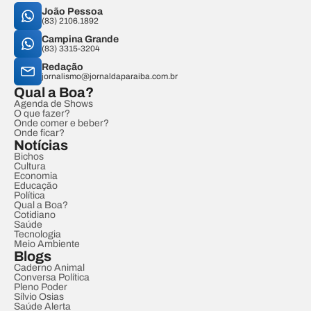
João Pessoa
(83) 2106.1892
Campina Grande
(83) 3315-3204
Redação
jornalismo@jornaldaparaiba.com.br
Qual a Boa?
Agenda de Shows
O que fazer?
Onde comer e beber?
Onde ficar?
Notícias
Bichos
Cultura
Economia
Educação
Política
Qual a Boa?
Cotidiano
Saúde
Tecnologia
Meio Ambiente
Blogs
Caderno Animal
Conversa Política
Pleno Poder
Sílvio Osias
Saúde Alerta