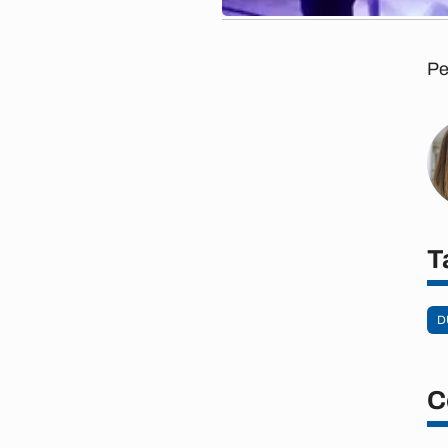
Pe
T
D
C