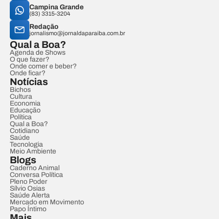
Campina Grande
(83) 3315-3204
Redação
jornalismo@jornaldaparaiba.com.br
Qual a Boa?
Agenda de Shows
O que fazer?
Onde comer e beber?
Onde ficar?
Notícias
Bichos
Cultura
Economia
Educação
Política
Qual a Boa?
Cotidiano
Saúde
Tecnologia
Meio Ambiente
Blogs
Caderno Animal
Conversa Política
Pleno Poder
Sílvio Osias
Saúde Alerta
Mercado em Movimento
Papo Íntimo
Mais