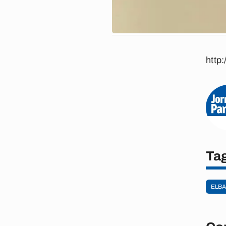
http
Ta
ELB