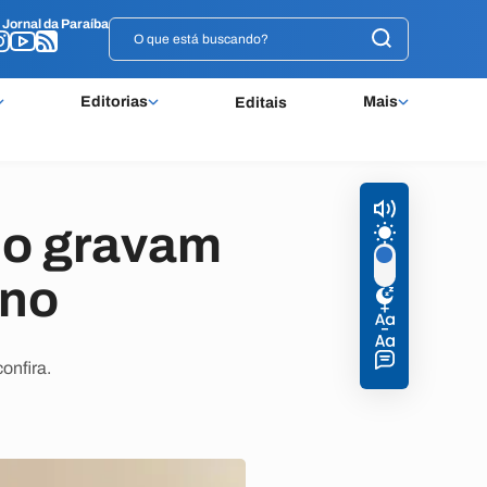
o
o
Jornal da Paraíba
Jornal da Paraíba
Editorias
Mais
Editais
do gravam
ino
onfira.