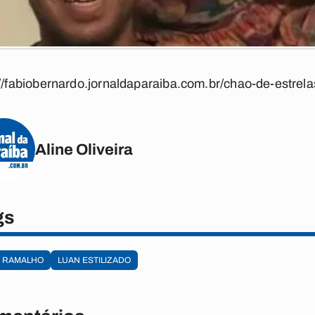
://fabiobernardo.jornaldaparaiba.com.br/chao-de-estrela
Aline Oliveira
gs
A RAMALHO
LUAN ESTILIZADO