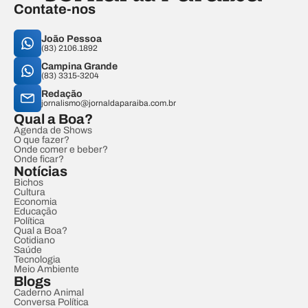
Contate-nos
João Pessoa
(83) 2106.1892
Campina Grande
(83) 3315-3204
Redação
jornalismo@jornaldaparaiba.com.br
Qual a Boa?
Agenda de Shows
O que fazer?
Onde comer e beber?
Onde ficar?
Notícias
Bichos
Cultura
Economia
Educação
Política
Qual a Boa?
Cotidiano
Saúde
Tecnologia
Meio Ambiente
Blogs
Caderno Animal
Conversa Política