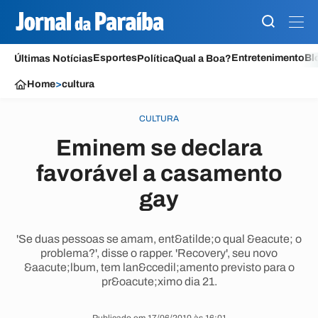
Esportes
Entretenimento
Bl
Últimas Notícias
Política
Qual a Boa?
Home
>
cultura
CULTURA
Eminem se declara
favorável a casamento
gay
'Se duas pessoas se amam, ent&atilde;o qual &eacute; o
problema?', disse o rapper. 'Recovery', seu novo
&aacute;lbum, tem lan&ccedil;amento previsto para o
pr&oacute;ximo dia 21.