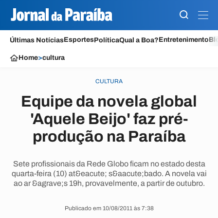
Esportes
Entretenimento
Bl
Últimas Notícias
Política
Qual a Boa?
Home
>
cultura
CULTURA
Equipe da novela global
'Aquele Beijo' faz pré-
produção na Paraíba
Sete profissionais da Rede Globo ficam no estado desta
quarta-feira (10) at&eacute; s&aacute;bado. A novela vai
ao ar &agrave;s 19h, provavelmente, a partir de outubro.
Publicado em 10/08/2011 às 7:38