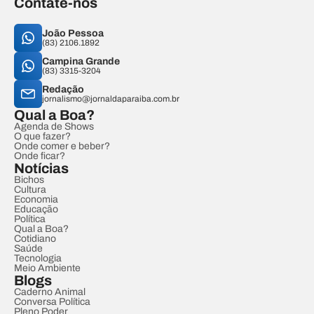
Contate-nos
João Pessoa
(83) 2106.1892
Campina Grande
(83) 3315-3204
Redação
jornalismo@jornaldaparaiba.com.br
Qual a Boa?
Agenda de Shows
O que fazer?
Onde comer e beber?
Onde ficar?
Notícias
Bichos
Cultura
Economia
Educação
Política
Qual a Boa?
Cotidiano
Saúde
Tecnologia
Meio Ambiente
Blogs
Caderno Animal
Conversa Política
Pleno Poder