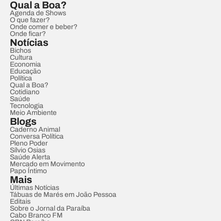
Qual a Boa?
Agenda de Shows
O que fazer?
Onde comer e beber?
Onde ficar?
Notícias
Bichos
Cultura
Economia
Educação
Política
Qual a Boa?
Cotidiano
Saúde
Tecnologia
Meio Ambiente
Blogs
Caderno Animal
Conversa Política
Pleno Poder
Sílvio Osias
Saúde Alerta
Mercado em Movimento
Papo Íntimo
Mais
Últimas Notícias
Tábuas de Marés em João Pessoa
Editais
Sobre o Jornal da Paraíba
Cabo Branco FM