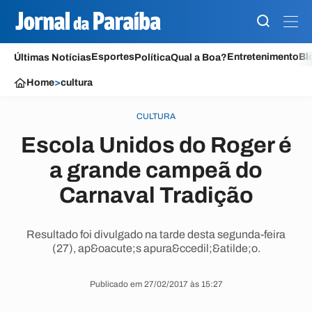
Esportes
Entretenimento
Bl
Últimas Notícias
Política
Qual a Boa?
Home
>
cultura
CULTURA
Escola Unidos do Roger é
a grande campeã do
Carnaval Tradição
Resultado foi divulgado na tarde desta segunda-feira
(27), ap&oacute;s apura&ccedil;&atilde;o.
Publicado em 27/02/2017 às 15:27