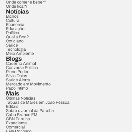
Onde comer e beber?
Onde ficar?
Notícias
Bichos
Cultura
Economia
Educação
Política
Qual a Boa?
Cotidiano
Saúde
Tecnologia
Meio Ambiente
Blogs
Caderno Animal
Conversa Política
Pleno Poder
Sílvio Osias
Saúde Alerta
Mercado em Movimento
Papo Íntimo
Mais
Últimas Notícias
Tábuas de Marés em João Pessoa
Editais
Sobre o Jornal da Paraíba
Cabo Branco FM
CBN Paraíba
Expediente
Comercial
Fale Conosco