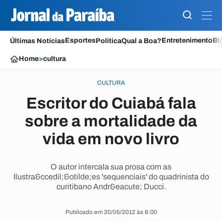
Esportes
Entretenimento
Bl
Últimas Notícias
Política
Qual a Boa?
Home
>
cultura
CULTURA
Escritor do Cuiabá fala
sobre a mortalidade da
vida em novo livro
O autor intercala sua prosa com as
Ilustra&ccedil;&otilde;es 'sequenciais' do quadrinista do
curitibano Andr&eacute; Ducci.
Publicado em 20/05/2012 às 8:00