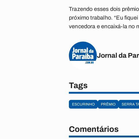
Trazendo esses dois prêmios
próximo trabalho. “Eu fiqu
vencedora e encaixá-la no 
Jornal da Pa
Tags
ESCURINHO
PRÊMIO
SERRA T
Comentários