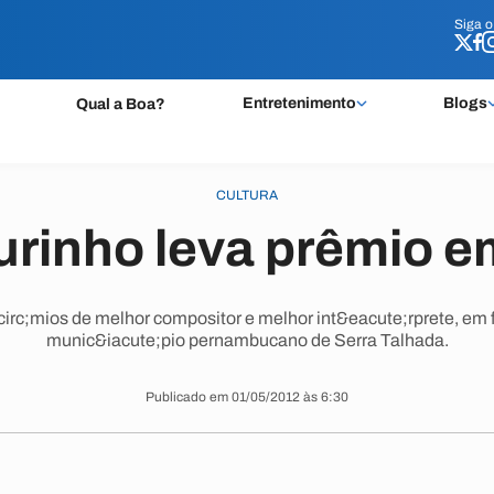
Siga 
Siga 
Entretenimento
Blogs
Qual a Boa?
CULTURA
urinho leva prêmio e
irc;mios de melhor compositor e melhor int&eacute;rprete, em 
munic&iacute;pio pernambucano de Serra Talhada.
Publicado em 01/05/2012 às 6:30