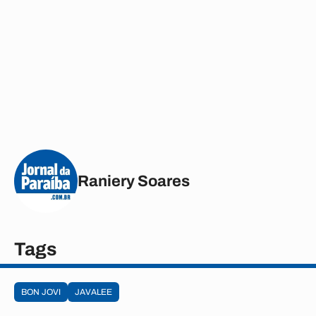
Raniery Soares
Tags
BON JOVI
JAVALEE