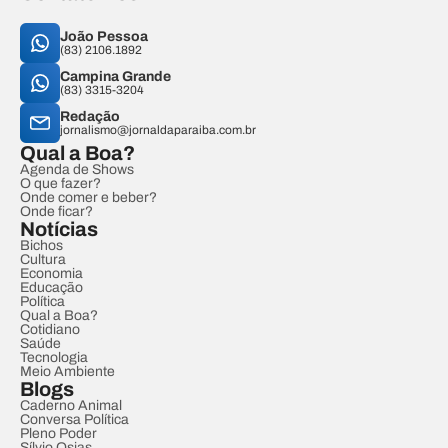
João Pessoa
(83) 2106.1892
Campina Grande
(83) 3315-3204
Redação
jornalismo@jornaldaparaiba.com.br
Qual a Boa?
Agenda de Shows
O que fazer?
Onde comer e beber?
Onde ficar?
Notícias
Bichos
Cultura
Economia
Educação
Política
Qual a Boa?
Cotidiano
Saúde
Tecnologia
Meio Ambiente
Blogs
Caderno Animal
Conversa Política
Pleno Poder
Sílvio Osias