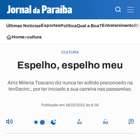
Esportes
Entretenimento
Bl
Últimas Notícias
Política
Qual a Boa?
Home
>
cultura
CULTURA
Espelho, espelho meu
Atriz Milena Toscano diz nunca ter sofrido preconceito na
tev&ecirc;, por ter iniciado a sua carreira nas passarelas.
Publicado em 16/03/2012 às 6:30