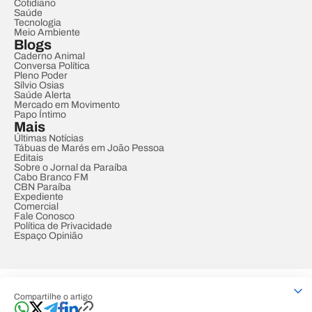
Cotidiano
Saúde
Tecnologia
Meio Ambiente
Blogs
Caderno Animal
Conversa Política
Pleno Poder
Sílvio Osias
Saúde Alerta
Mercado em Movimento
Papo Íntimo
Mais
Últimas Notícias
Tábuas de Marés em João Pessoa
Editais
Sobre o Jornal da Paraíba
Cabo Branco FM
CBN Paraíba
Expediente
Comercial
Fale Conosco
Política de Privacidade
Espaço Opinião
© REDE PARAÍBA DE COMUNICAÇÃO
Compartilhe o artigo