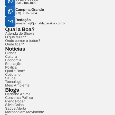
(83) 2106.1892
Campina Grande
(83) 3315-3204
Redação
jornalismo@jornaldaparaiba.com.br
Qual a Boa?
Agenda de Shows
O que fazer?
Onde comer e beber?
Onde ficar?
Notícias
Bichos
Cultura
Economia
Educação
Política
Qual a Boa?
Cotidiano
Saúde
Tecnologia
Meio Ambiente
Blogs
Caderno Animal
Conversa Política
Pleno Poder
Sílvio Osias
Saúde Alerta
Mercado em Movimento