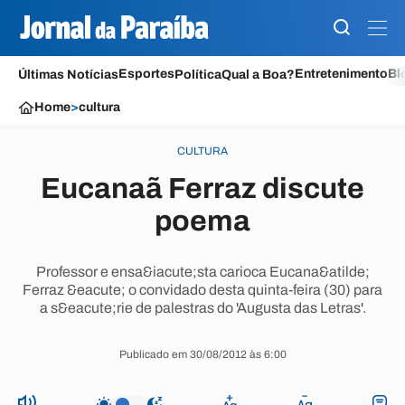
Esportes
Entretenimento
Bl
Últimas Notícias
Política
Qual a Boa?
Home
>
cultura
CULTURA
Eucanaã Ferraz discute
poema
Professor e ensa&iacute;sta carioca Eucana&atilde;
Ferraz &eacute; o convidado desta quinta-feira (30) para
a s&eacute;rie de palestras do 'Augusta das Letras'.
Publicado em 30/08/2012 às 6:00